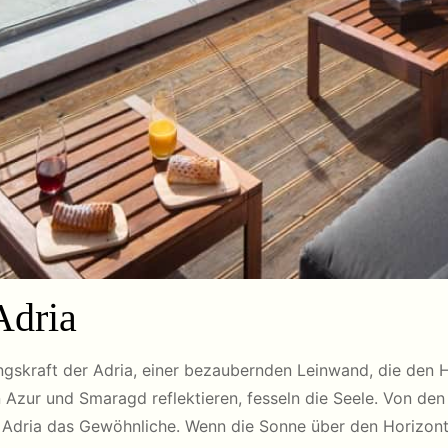
Adria
ngskraft der Adria, einer bezaubernden Leinwand, die den 
n Azur und Smaragd reflektieren, fesseln die Seele. Von de
r Adria das Gewöhnliche. Wenn die Sonne über den Horizont