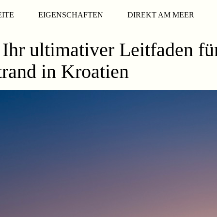
EITE
EIGENSCHAFTEN
DIREKT AM MEER
Ihr ultimativer Leitfaden fü
rand in Kroatien