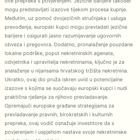
ove prepreke s povjerenjem. Jezične barijere također
mogu predstavljati izazove tijekom procesa kupnje.
Međutim, uz pomoć dvojezičnih stručnjaka i usluga
prevođenja, europski kupci mogu prevladati jezične
barijere i osigurati jasno razumijevanje ugovornih
obveza i pregovora. Dodatno, pronalaženje pouzdane
lokalne podrške, poput nekretninskih agenata,
odvjetnika i upravitelja nekretninama, ključno je za
snalaženje u nijansama hrvatskog tržišta nekretnina.
Ukratko, ovaj dio pruža iskren uvid u potencijalne
izazove s kojima se suočavaju europski kupci i nudi
praktična rješenja za njihovo prevladavanje.
Opremajući europske građane strategijama za
prevladavanje pravnih, birokratskih i kulturnih
prepreka, ovaj vodič osnažuje investitore da s
povjerenjem i uspjehom nastave svoje nekretninske