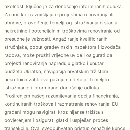
okolnosti ključno je za donošenje informiranih odluka.
Za one koji razmišljaju o projektima renoviranja ili
obnove, provođenje temeljitog istraživanja o stanju
nekretnine i potencijalnim troškovima renoviranja od
presudne je važnosti. Angažiranje kvalificiranih
stručnjaka, poput građevinskih inspektora i izvođača
radova, može pružiti vrijedne uvide i osigurati da
projekti renoviranja napreduju glatko i unutar
budžeta.Ukratko, navigacija hrvatskim tržištem
nekretnina zahtijeva pažnju na detalje, temeljito
istraživanje i informirano donošenje odluka.
Proširenjem našeg razumijevanja opcija financiranja,
kontinuiranih troškova i razmatranja renoviranja, EU
građani mogu navigirati kroz nijanse tržišta s
povjerenjem i osigurati glatki i uspješan proces
transakcije. Ovaj sveobuhvatan pristup osnažuje kupce