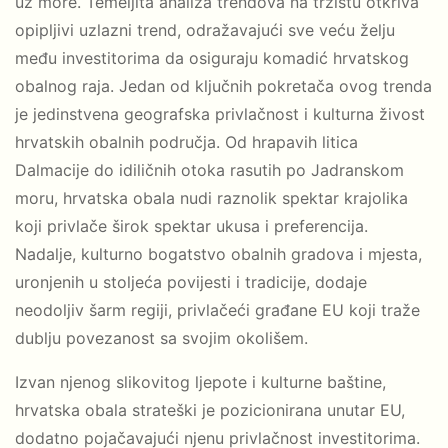
uz more. Temeljita analiza trendova na tržištu otkriva
opipljivi uzlazni trend, odražavajući sve veću želju
među investitorima da osiguraju komadić hrvatskog
obalnog raja. Jedan od ključnih pokretača ovog trenda
je jedinstvena geografska privlačnost i kulturna živost
hrvatskih obalnih područja. Od hrapavih litica
Dalmacije do idiličnih otoka rasutih po Jadranskom
moru, hrvatska obala nudi raznolik spektar krajolika
koji privlače širok spektar ukusa i preferencija.
Nadalje, kulturno bogatstvo obalnih gradova i mjesta,
uronjenih u stoljeća povijesti i tradicije, dodaje
neodoljiv šarm regiji, privlačeći građane EU koji traže
dublju povezanost sa svojim okolišem.
Izvan njenog slikovitog ljepote i kulturne baštine,
hrvatska obala strateški je pozicionirana unutar EU,
dodatno pojačavajući njenu privlačnost investitorima.