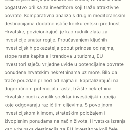
bogatstvo prilika za investitore koji traže atraktivne
povrate. Komparativna analiza s drugim mediteranskim
destinacijama dodatno ističe konkurentsku prednost
Hrvatske, pozicionirajući je kao rudnik zlata za
investicije unutar regije. Proučavanjem ključnih
investicijskih pokazatelja poput prinosa od najma,
stope rasta kapitala i trendova u turizmu, EU
investitori stječu vrijedne uvide u potencijalne povrate
ponuđene hrvatskim nekretninama uz more. Bilo da
traže pouzdan prihod od najma ili kapitalizirajući na
dugoročnom potencijalu rasta, tržište nekretnina
Hrvatske nudi raznolik spektar investicijskih opcija
koje odgovaraju različitim ciljevima. S povoljnom
investicijskom klimom, strateškim položajem i
živopisnim ponudama na način života, Hrvatska izranja
kao vrhunska destinacija za EU investitore koji žele