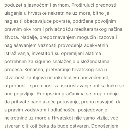
poduzet s jasnoćom i svrhom. Proširujući prednosti
ulaganja u hrvatske nekretnine uz more, bitno je
naglasiti obećavajuće povrate, podržane povoljnim
pravnim okvirom i privlačnošću mediteranskog načina
života. Nadalje, prepoznavanjem mogućih izazova i
naglašavanjem važnosti provođenja adekvatnih
istraživanja, investitori su opremljeni alatima
potrebnim za sigurno snalaženje u složenostima
procesa. Konačno, pretvaranje hrvatskog sna u
stvarnost zahtijeva nepokolebljivu posvećenost,
otpornost i spremnost za iskorištavanje prilika kako se
one pojavljuju. Europskim građanima se preporučuje
da prihvate nadolazeće putovanje, prepoznavajući da
s pravim vodstvom i odlučnošću, posjedovanje
nekretnine uz more u Hrvatskoj nije samo vizija, već i
stvaran cilj koji čeka da bude ostvaren. Donošenjem