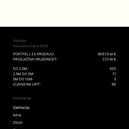
Portfolio
Ažurirano Srpna 2026
PORTFELJ ZA PRODAJU:
809.13 M €
PROSJEČNA VRIJEDNOST:
2.12 M €
DO 2.5M:
305
2.5M DO 5M:
71
5M DO 10M:
5
CIJENA NA UPIT:
60
Destinacije
Dalmacija
Istra
Otoci