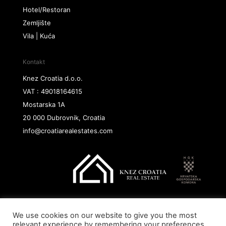
Hotel/Restoran
Zemljište
Vila | Kuća
Kontakt
Knez Croatia d.o.o.
VAT : 49018164615
Mostarska 1A
20 000 Dubrovnik, Croatia
info@croatiarealestates.com
We use cookies on our website to give you the most
Copyright@ 2026 Knez Croatia d.o.o.
relevant experience by remembering your preferences