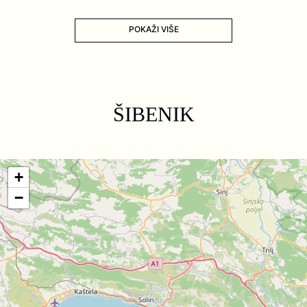
POKAŽI VIŠE
ŠIBENIK
+
−