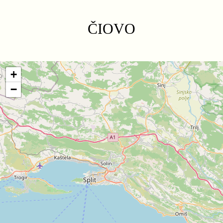
ČIOVO
+
−