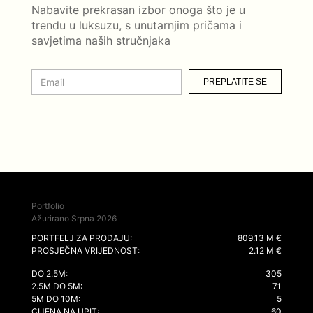
Nabavite prekrasan izbor onoga što je u
trendu u luksuzu, s unutarnjim pričama i
savjetima naših stručnjaka
PREPLATITE SE
Portfolio
Ažurirano Srpna 2026
PORTFELJ ZA PRODAJU:
809.13 M €
PROSJEČNA VRIJEDNOST:
2.12 M €
DO 2.5M:
305
2.5M DO 5M:
71
5M DO 10M:
5
CIJENA NA UPIT:
60